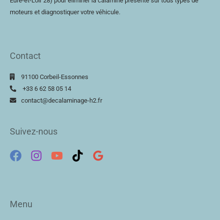
Eure-et-Loir
28) pour éliminer la calamine présente sur tous types de
moteurs et diagnostiquer votre véhicule.
Contact
91100 Corbeil-Essonnes
+33 6 62 58 05 14
contact@decalaminage-h2.fr
Suivez-nous
Menu