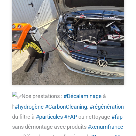
Nos prestations :
#Décalaminage
à
l’
#hydrogène
#CarbonCleaning
,
#régénération
du filtre à
#particules
#FAP
ou nettoyage
#fap
sans démontage avec produits
#xenumfrance