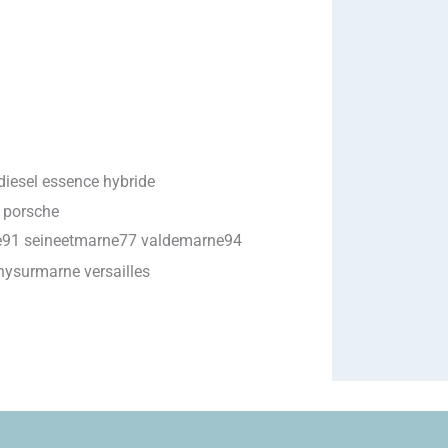
diesel essence hybride
 porsche
ne91 seineetmarne77 valdemarne94
nysurmarne versailles