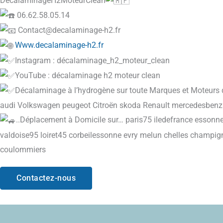
DécalaminageH2MoteurClean
06.62.58.05.14
Contact@decalaminage-h2.fr
Www.decalaminage-h2.fr
Instagram : décalaminage_h2_moteur_clean
YouTube : décalaminage h2 moteur clean
Décalaminage à l’hydrogène sur toute Marques et Moteurs 
audi Volkswagen peugeot Citroën skoda Renault mercedesbenz
..Déplacement à Domicile sur… paris75 iledefrance esson
valdoise95 loiret45 corbeilessonne evry melun chelles champig
coulommiers
Contactez-nous