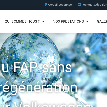
Corbeil-Essonnes
contact@decalam
QUI SOMMES-NOUS ?
NOS PRESTATIONS
GALE
du FAP sans
régénération