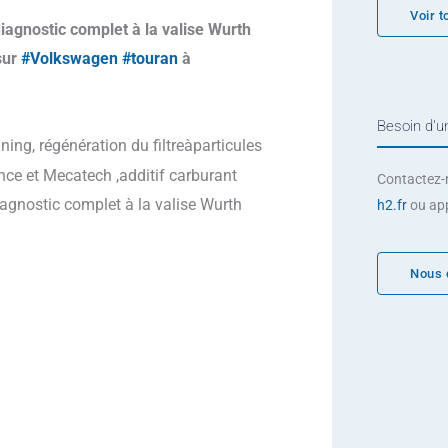
Voir t
iagnostic complet à la valise Wurth
sur
#Volkswagen
#touran
à
Besoin d'un
ng, régénération du filtreàparticules
e et Mecatech ,additif carburant
Contactez-
agnostic complet à la valise Wurth
h2.fr
ou ap
Nous 