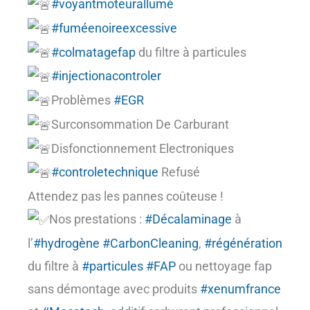
#voyantmoteurallumé
#fuméenoireexcessive
#colmatagefap
du filtre à particules
#injectionacontroler
Problèmes
#EGR
Surconsommation De Carburant
Disfonctionnement Electroniques
#controletechnique
Refusé
Attendez pas les pannes coûteuse !
Nos prestations :
#Décalaminage
à
l’
#hydrogène
#CarbonCleaning
,
#régénération
du filtre à
#particules
#FAP
ou nettoyage fap
sans démontage avec produits
#xenumfrance