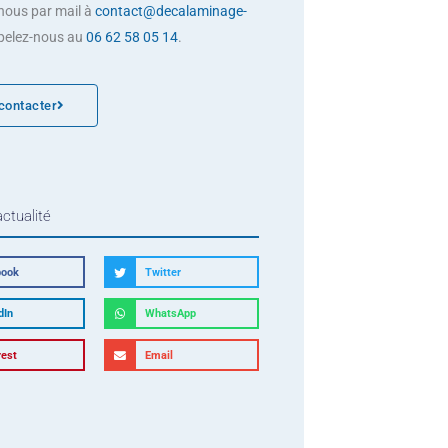
nous par mail à
contact@decalaminage-
pelez-nous au
06 62 58 05 14
.
contacter
actualité
book
Twitter
dIn
WhatsApp
rest
Email