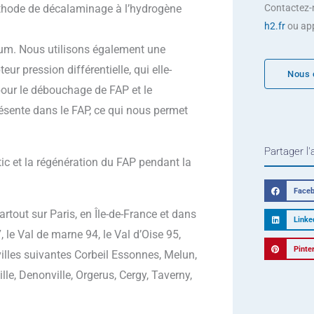
thode de décalaminage à l’hydrogène
Contactez-
h2.fr
ou ap
enum. Nous utilisons également une
ur pression différentielle, qui elle-
Nous 
pour le débouchage de FAP et le
ésente dans le FAP, ce qui nous permet
Partager l'
tic et la régénération du FAP pendant la
Face
rtout sur Paris, en Île-de-France et dans
Linke
le Val de marne 94, le Val d’Oise 95,
Pinte
s villes suivantes Corbeil Essonnes, Melun,
lle, Denonville, Orgerus, Cergy, Taverny,