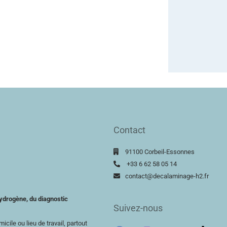
Contact
91100 Corbeil-Essonnes
+33 6 62 58 05 14
contact@decalaminage-h2.fr
ydrogène, du diagnostic
Suivez-nous
cile ou lieu de travail, partout