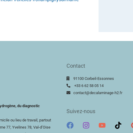
Contact
91100 Corbeil-Essonnes
+33 6 62 58 05 14
contact@decalaminage-h2.fr
ydrogène, du diagnostic
Suivez-nous
cile ou lieu de travail, partout
rne 77, Yvelines 78,
Val-d’Oise