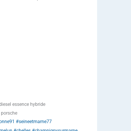
diesel essence hybride
 porsche
onne91
#seineetmarne77
melun
#chelles
#champignysurmarne