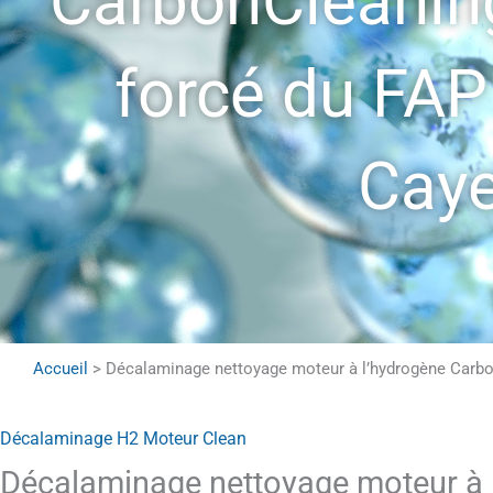
CarbonCleaning
forcé du FAP
Cay
Accueil
>
Décalaminage nettoyage moteur à l’hydrogène Carbo
Décalaminage H2 Moteur Clean
Décalaminage nettoyage moteur à 