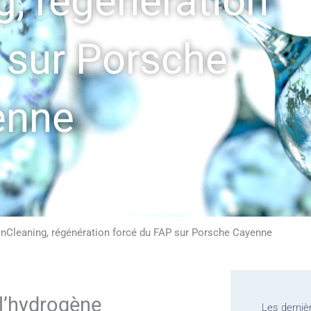
, régénération
 sur Porsche
enne
nCleaning, régénération forcé du FAP sur Porsche Cayenne
l’hydrogène
Les derniè