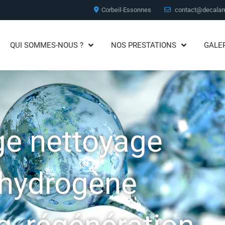
Corbeil-Essonnes
contact@decalam
QUI SOMMES-NOUS ?
NOS PRESTATIONS
GALE
e nettoyage
’hydrogène