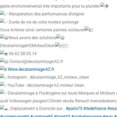
geste environnemental très importants pour la planète
Récupération des performances d’origine
Durée de vie de votre moteur prolongé
Vous éviterez ainsi certaines pannes coûteuse
Nous avons des solutions
DécalaminageH2MoteurClean
06.62.58.05.14
Contact@decalaminage-h2.fr
Www.decalaminage-h2.fr
Instagram : décalaminage_h2_moteur_clean
YouTube : décalaminage h2 moteur clean
Décalaminage à l’hydrogène sur toute Marques et Moteurs 
audi Volkswagen peugeot Citroën skoda Renault mercedesbenz
..Déplacement à Domicile sur…
#paris75
#iledefrance
#ess
#valdemarne94
#valdoise95
#loiret45
#corbeilessonne
#evry
#