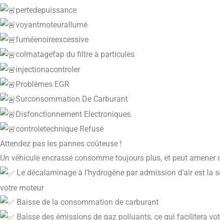
pertedepuissance
voyantmoteurallumé
fuméenoireexcessive
colmatagefap du filtre à particules
injectionacontroler
Problèmes EGR
Surconsommation De Carburant
Disfonctionnement Electroniques
controletechnique Refusé
Attendez pas les pannes coûteuse !
Un véhicule encrassé consomme toujours plus, et peut amener
Le décalaminage à l’hydrogène par admission d’air est la s
votre moteur
Baisse de la consommation de carburant
Baisse des émissions de gaz polluants, ce qui facilitera vot