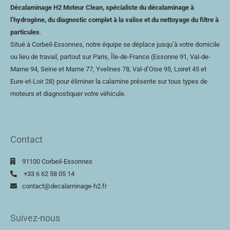
Décalaminage H2 Moteur Clean, spécialiste du décalaminage à
l’hydrogène, du diagnostic complet à la valise et du nettoyage du filtre à
particules
.
Situé à Corbeil-Essonnes, notre équipe se déplace jusqu’à votre domicile
ou lieu de travail, partout sur Paris, Île-de-France (Essonne 91, Val-de-
Marne 94, Seine et Marne 77, Yvelines 78,
Val-d’Oise
95, Loiret 45 et
Eure-et-Loir
28) pour éliminer la calamine présente sur tous types de
moteurs et diagnostiquer votre véhicule.
Contact
91100 Corbeil-Essonnes
+33 6 62 58 05 14
contact@decalaminage-h2.fr
Suivez-nous