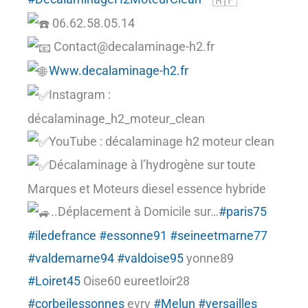
06.62.58.05.14
Contact@decalaminage-h2.fr
Www.decalaminage-h2.fr
Instagram :
décalaminage_h2_moteur_clean
YouTube : décalaminage h2 moteur clean
Décalaminage à l’hydrogène sur toute
Marques et Moteurs diesel essence hybride
..Déplacement à Domicile sur…
#paris75
#iledefrance
#essonne91
#seineetmarne77
#valdemarne94
#valdoise95
yonne89
#Loiret45
Oise60 eureetloir28
#corbeilessonnes
evry
#Melun
#versailles