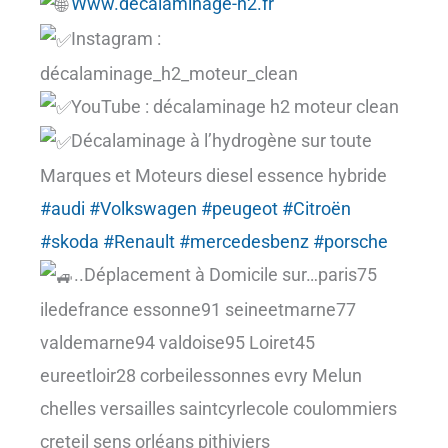
Www.decalaminage-h2.fr
Instagram :
décalaminage_h2_moteur_clean
YouTube : décalaminage h2 moteur clean
Décalaminage à l’hydrogène sur toute
Marques et Moteurs diesel essence hybride
#audi
#Volkswagen
#peugeot
#Citroën
#skoda
#Renault
#mercedesbenz
#porsche
..Déplacement à Domicile sur…paris75
iledefrance essonne91 seineetmarne77
valdemarne94 valdoise95 Loiret45
eureetloir28 corbeilessonnes evry Melun
chelles versailles saintcyrlecole coulommiers
creteil sens orléans pithiviers