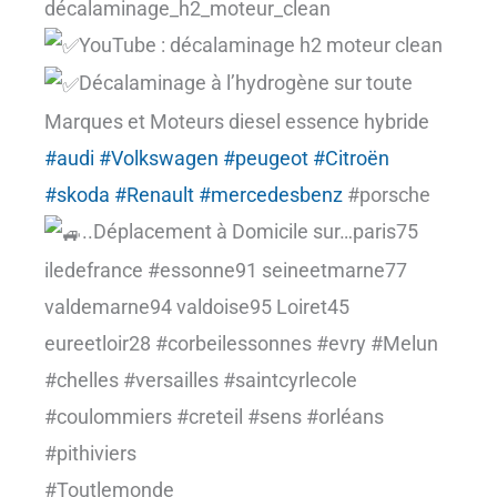
décalaminage_h2_moteur_clean
YouTube : décalaminage h2 moteur clean
Décalaminage à l’hydrogène sur toute
Marques et Moteurs diesel essence hybride
#audi
#Volkswagen
#peugeot
#Citroën
#skoda
#Renault
#mercedesbenz
#porsche
..Déplacement à Domicile sur…paris75
iledefrance #essonne91 seineetmarne77
valdemarne94 valdoise95 Loiret45
eureetloir28 #corbeilessonnes #evry #Melun
#chelles #versailles #saintcyrlecole
#coulommiers #creteil #sens #orléans
#pithiviers
#Toutlemonde