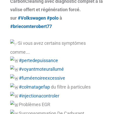
CarbonCleaning avec diagnostic complet à la
valise offert et régénération forcé.
sur
#Volkswagen
#polo
à
#briecomterobert77
Si vous avez certains symptômes
comme….
#pertedepuissance
#voyantmoteurallumé
#fuméenoireexcessive
#colmatagefap
du filtre à particules
#injectionacontroler
Problèmes EGR
Surconsommation De Carburant