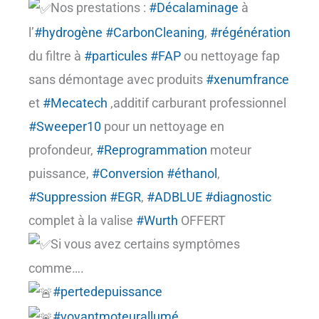
Nos prestations :
#Décalaminage
à
l’
#hydrogène
#CarbonCleaning
,
#régénération
du filtre à
#particules
#FAP
ou nettoyage fap
sans démontage avec produits
#xenumfrance
et
#Mecatech
,additif carburant professionnel
#Sweeper10
pour un nettoyage en
profondeur,
#Reprogrammation
moteur
puissance,
#Conversion
#éthanol
,
#Suppression
#EGR
,
#ADBLUE
#diagnostic
complet à la valise
#Wurth
OFFERT
Si vous avez certains symptômes
comme….
#pertedepuissance
#voyantmoteurallumé